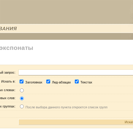
 экспонаты
ый запрос:
Искать в:
Заголовках
Лид-абзацах
Текстах
ых словах:
евых слов:
х группах:
После выбора данного пункта откроется список групп