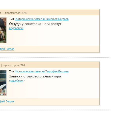
йт | просмотров: 828
Тип:
Исторические заметки Тимофея Бегрова
Откуда у соцстраха ноги растут
подробнее
фей Бегров
т | просмотров: 794
Тип:
Исторические заметки Тимофея Бегрова
Записки страхового аквизитора
подробнее
фей Бегров