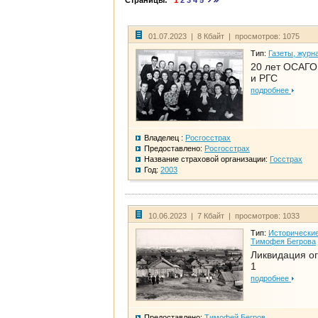
Страницы:
1
2
3
4
5
01.07.2023 | 8 Кбайт | просмотров: 1075
Тип:
Газеты, журн
20 лет ОСАГО.
и РГС
подробнее
Владелец :
Росгосстрах
Предоставлено:
Росгосстрах
Название страховой организации:
Госстрах
Год:
2003
10.06.2023 | 7 Кбайт | просмотров: 1033
Тип:
Исторические
Тимофея Бегрова
Ликвидация ог
1
подробнее
Предоставлено:
Тимофей Бегров