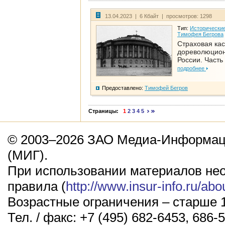
13.04.2023 | 6 Кбайт | просмотров: 1298
Тип:
Исторические
Тимофея Бегрова
Страховая кас
дореволюцио
России. Часть
подробнее
Предоставлено:
Тимофей Бегров
Страницы:
1
2
3
4
5
© 2003–2026 ЗАО Медиа-Информаци
(МИГ).
При использовании материалов не
правила (
http://www.insur-info.ru/abo
Возрастные ограничения – старше 1
Тел. / факс: +7 (495) 682-6453, 686-5