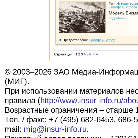
Тип:
Исторические
Тимофея Бегрова
Модель Бисм
подробнее
Предоставлено:
Тимофей Бегров
Страницы:
1
2
3
4
5
6
© 2003–2026 ЗАО Медиа-Информаци
(МИГ).
При использовании материалов не
правила (
http://www.insur-info.ru/abo
Возрастные ограничения – старше 1
Тел. / факс: +7 (495) 682-6453, 686-5
mail:
mig@insur-info.ru
.