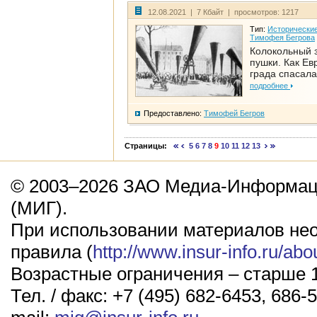
12.08.2021 | 7 Кбайт | просмотров: 1217
Тип:
Исторические
Тимофея Бегрова
Колокольный 
пушки. Как Ев
града спасала
подробнее
Предоставлено:
Тимофей Бегров
Страницы:
5
6
7
8
9
10
11
12
13
© 2003–2026 ЗАО Медиа-Информаци
(МИГ).
При использовании материалов не
правила (
http://www.insur-info.ru/abo
Возрастные ограничения – старше 1
Тел. / факс: +7 (495) 682-6453, 686-5