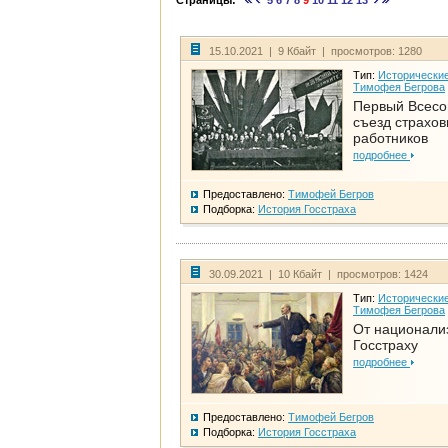
Страницы:
5
6
7
8
9
10
11
12
13
15.10.2021 | 9 Кбайт | просмотров: 1280
Тип:
Исторические
Тимофея Бегрова
Первый Всес
съезд страхо
работников
подробнее
Предоставлено:
Тимофей Бегров
Подборка:
История Госстраха
30.09.2021 | 10 Кбайт | просмотров: 1424
Тип:
Исторические
Тимофея Бегрова
От национали
Госстраху
подробнее
Предоставлено:
Тимофей Бегров
Подборка:
История Госстраха