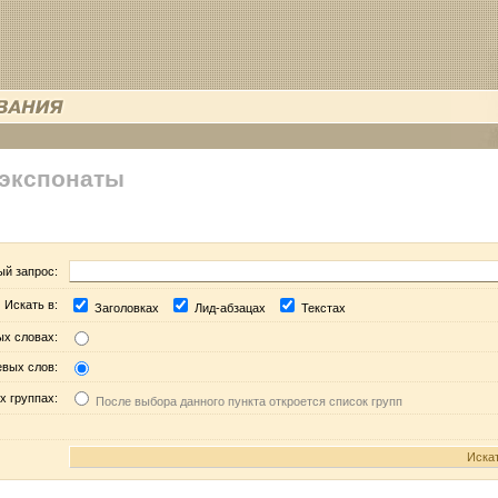
 экспонаты
ый запрос:
Искать в:
Заголовках
Лид-абзацах
Текстах
ых словах:
евых слов:
х группах:
После выбора данного пункта откроется список групп