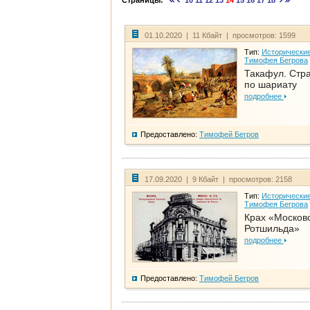
Страницы:
10
11
12
13
14
15
16
17
18
01.10.2020 | 11 Кбайт | просмотров: 1599
Тип:
Исторические
Тимофея Бегрова
Такафул. Стр
по шариату
подробнее
Предоставлено:
Тимофей Бегров
17.09.2020 | 9 Кбайт | просмотров: 2158
Тип:
Исторические
Тимофея Бегрова
Крах «Москов
Ротшильда»
подробнее
Предоставлено:
Тимофей Бегров