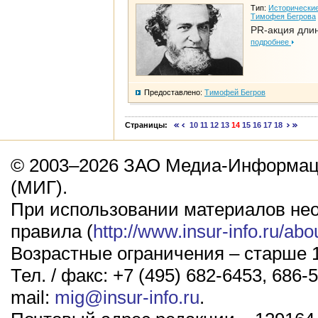
Тип:
Исторические
Тимофея Бегрова
PR-акция дли
подробнее
Предоставлено:
Тимофей Бегров
Страницы:
10
11
12
13
14
15
16
17
18
© 2003–2026 ЗАО Медиа-Информаци
(МИГ).
При использовании материалов не
правила (
http://www.insur-info.ru/abo
Возрастные ограничения – старше 1
Тел. / факс: +7 (495) 682-6453, 686-5
mail:
mig@insur-info.ru
.