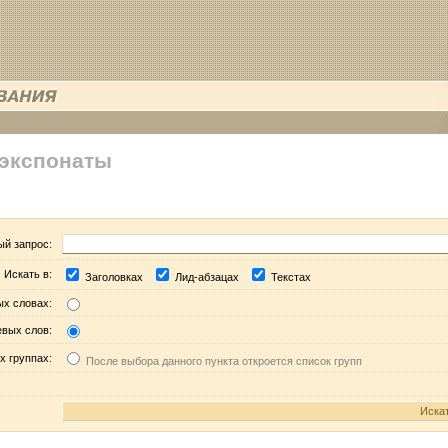
 экспонаты
ый запрос:
Искать в:
Заголовках
Лид-абзацах
Текстах
ых словах:
евых слов:
х группах:
После выбора данного пункта откроется список групп