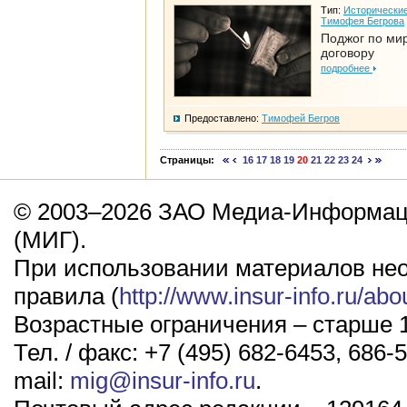
Тип:
Исторические
Тимофея Бегрова
Поджог по ми
договору
подробнее
Предоставлено:
Тимофей Бегров
Страницы:
16
17
18
19
20
21
22
23
24
© 2003–2026 ЗАО Медиа-Информаци
(МИГ).
При использовании материалов не
правила (
http://www.insur-info.ru/abo
Возрастные ограничения – старше 1
Тел. / факс: +7 (495) 682-6453, 686-5
mail:
mig@insur-info.ru
.