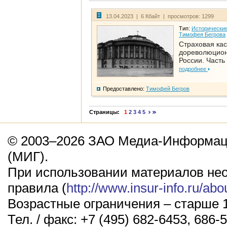
13.04.2023 | 6 Кбайт | просмотров: 1299
Тип:
Исторические
Тимофея Бегрова
Страховая кас
дореволюцио
России. Часть
подробнее
Предоставлено:
Тимофей Бегров
Страницы:
1
2
3
4
5
© 2003–2026 ЗАО Медиа-Информаци
(МИГ).
При использовании материалов не
правила (
http://www.insur-info.ru/abo
Возрастные ограничения – старше 1
Тел. / факс: +7 (495) 682-6453, 686-5