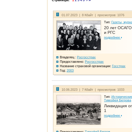
Страницы:
1
2
3
4
5
01.07.2023 | 8 Кбайт | просмотров: 1076
Тип:
Газеты, журн
20 лет ОСАГО.
и РГС
подробнее
Владелец :
Росгосстрах
Предоставлено:
Росгосстрах
Название страховой организации:
Госстрах
Год:
2003
10.06.2023 | 7 Кбайт | просмотров: 1033
Тип:
Исторические
Тимофея Бегрова
Ликвидация ог
1
подробнее
Предоставлено:
Тимофей Бегров