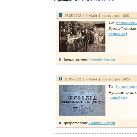
Страницы:
2
3
4
5
6
7
8
9
10
26.05.2022 | 9 Кбайт | просмотров: 1061
Тип:
Исторически
Дом «Саламан
подробнее
Предоставлено:
Тимофей Бегров
13.05.2022 | 9 Кбайт | просмотров: 1420
Тип:
Исторически
Русское стра
подробнее
Предоставлено:
Тимофей Бегров