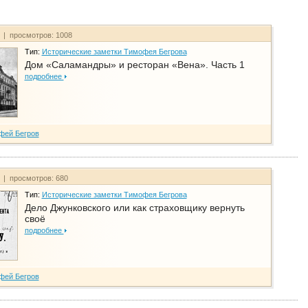
т | просмотров: 1008
Тип:
Исторические заметки Тимофея Бегрова
Дом «Саламандры» и ресторан «Вена». Часть 1
подробнее
фей Бегров
т | просмотров: 680
Тип:
Исторические заметки Тимофея Бегрова
Дело Джунковского или как страховщику вернуть
своё
подробнее
фей Бегров