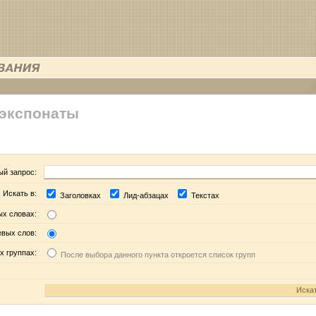
 экспонаты
ый запрос:
Искать в:
Заголовках
Лид-абзацах
Текстах
ых словах:
евых слов:
х группах:
После выбора данного пункта откроется список групп