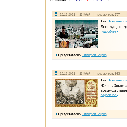
Страницы:
4
5
6
7
8
9
10
11
12
23.12.2021 | 11 Кбайт | просмотров: 767
Тип:
Исторически
Двенадцать д
подробнее
Предоставлено:
Тимофей Бегров
10.12.2021 | 11 Кбайт | просмотров: 923
Тип:
Исторически
Жизнь Замеча
воздухоплава
подробнее
Предоставлено:
Тимофей Бегров