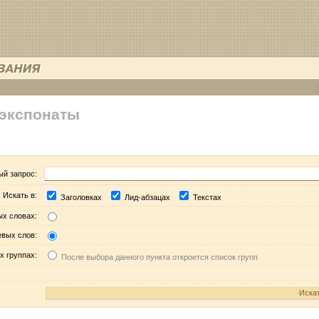
 экспонаты
ый запрос:
Искать в:
Заголовках
Лид-абзацах
Текстах
ых словах:
евых слов:
х группах:
После выбора данного пункта откроется список групп