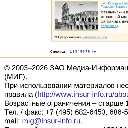
Тип:
Исторические
Тимофея Бегрова
Итальянский п
страховой мо
Заграница да
подробнее
Предоставлено:
Тимофей Бегров
Страницы:
1
2
3
4
5
6
7
8
© 2003–2026 ЗАО Медиа-Информаци
(МИГ).
При использовании материалов не
правила (
http://www.insur-info.ru/abo
Возрастные ограничения – старше 1
Тел. / факс: +7 (495) 682-6453, 686-5
mail:
mig@insur-info.ru
.