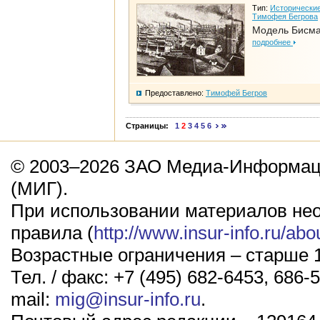
Тип:
Исторические
Тимофея Бегрова
Модель Бисм
подробнее
Предоставлено:
Тимофей Бегров
Страницы:
1
2
3
4
5
6
© 2003–2026 ЗАО Медиа-Информаци
(МИГ).
При использовании материалов не
правила (
http://www.insur-info.ru/abo
Возрастные ограничения – старше 1
Тел. / факс: +7 (495) 682-6453, 686-5
mail:
mig@insur-info.ru
.