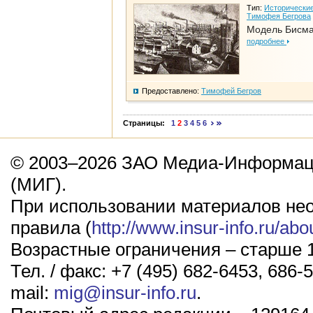
Тип:
Исторические
Тимофея Бегрова
Модель Бисм
подробнее
Предоставлено:
Тимофей Бегров
Страницы:
1
2
3
4
5
6
© 2003–2026 ЗАО Медиа-Информаци
(МИГ).
При использовании материалов не
правила (
http://www.insur-info.ru/abo
Возрастные ограничения – старше 1
Тел. / факс: +7 (495) 682-6453, 686-5
mail:
mig@insur-info.ru
.