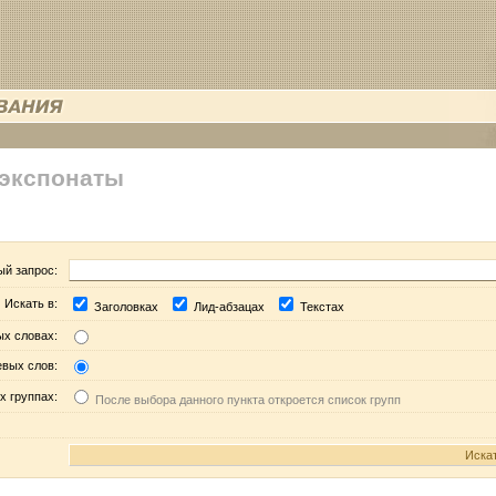
 экспонаты
ый запрос:
Искать в:
Заголовках
Лид-абзацах
Текстах
ых словах:
евых слов:
х группах:
После выбора данного пункта откроется список групп