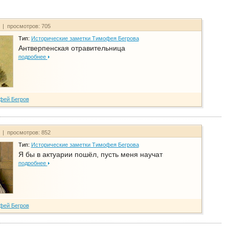
т | просмотров: 705
Тип:
Исторические заметки Тимофея Бегрова
Антверпенская отравительница
подробнее
фей Бегров
т | просмотров: 852
Тип:
Исторические заметки Тимофея Бегрова
Я бы в актуарии пошёл, пусть меня научат
подробнее
фей Бегров