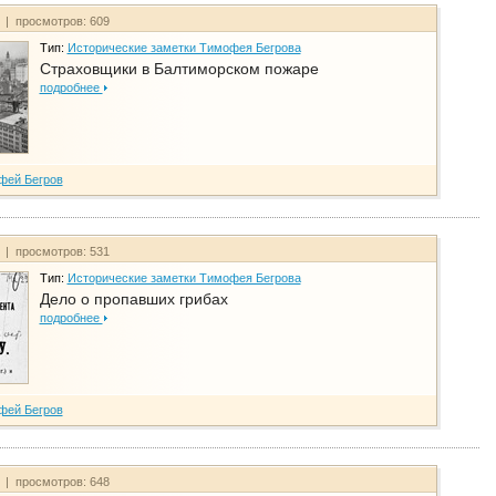
т | просмотров: 609
Тип:
Исторические заметки Тимофея Бегрова
Страховщики в Балтиморском пожаре
подробнее
фей Бегров
т | просмотров: 531
Тип:
Исторические заметки Тимофея Бегрова
Дело о пропавших грибах
подробнее
фей Бегров
т | просмотров: 648