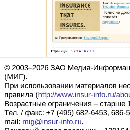
Тип:
Исторические
Тимофея Бегрова
Полис на дож
повезёт
подробнее
Предоставлено:
Тимофей Бегров
Страницы:
1
2
3
4
5
6
7
© 2003–2026 ЗАО Медиа-Информаци
(МИГ).
При использовании материалов не
правила (
http://www.insur-info.ru/abo
Возрастные ограничения – старше 1
Тел. / факс: +7 (495) 682-6453, 686-5
mail:
mig@insur-info.ru
.