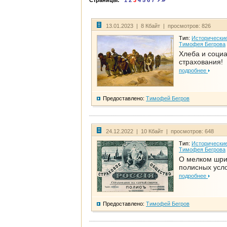
Страницы:
1
2
3
4
5
6
7
13.01.2023 | 8 Кбайт | просмотров: 826
Тип:
Исторические
Тимофея Бегрова
Хлеба и соци
страхования!
подробнее
Предоставлено:
Тимофей Бегров
24.12.2022 | 10 Кбайт | просмотров: 648
Тип:
Исторические
Тимофея Бегрова
О мелком шр
полисных усл
подробнее
Предоставлено:
Тимофей Бегров