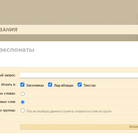
 экспонаты
ый запрос:
Искать в:
Заголовках
Лид-абзацах
Текстах
ых словах:
евых слов:
х группах:
После выбора данного пункта откроется список групп