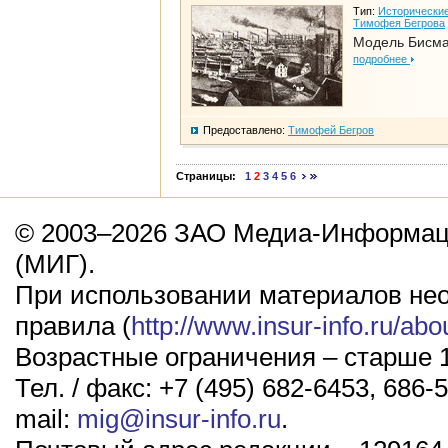
Тип:
Исторические
Тимофея Бегрова
Модель Бисм
подробнее
Предоставлено:
Тимофей Бегров
Страницы:
1
2
3
4
5
6
© 2003–2026 ЗАО Медиа-Информаци
(МИГ).
При использовании материалов не
правила (
http://www.insur-info.ru/abo
Возрастные ограничения – старше 1
Тел. / факс: +7 (495) 682-6453, 686-5
mail:
mig@insur-info.ru
.