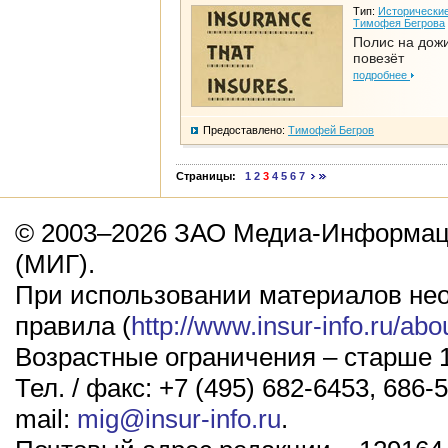
Тип:
Исторические
Тимофея Бегрова
Полис на дож
повезёт
подробнее
Предоставлено:
Тимофей Бегров
Страницы:
1
2
3
4
5
6
7
© 2003–2026 ЗАО Медиа-Информаци
(МИГ).
При использовании материалов не
правила (
http://www.insur-info.ru/abo
Возрастные ограничения – старше 1
Тел. / факс: +7 (495) 682-6453, 686-5
mail:
mig@insur-info.ru
.