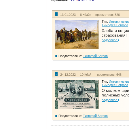
Страницы:
1
2
3
4
5
6
7
13.01.2023 | 8 Кбайт | просмотров: 826
Тип:
Исторические
Тимофея Бегрова
Хлеба и соци
страхования!
подробнее
Предоставлено:
Тимофей Бегров
24.12.2022 | 10 Кбайт | просмотров: 648
Тип:
Исторические
Тимофея Бегрова
О мелком шр
полисных усл
подробнее
Предоставлено:
Тимофей Бегров