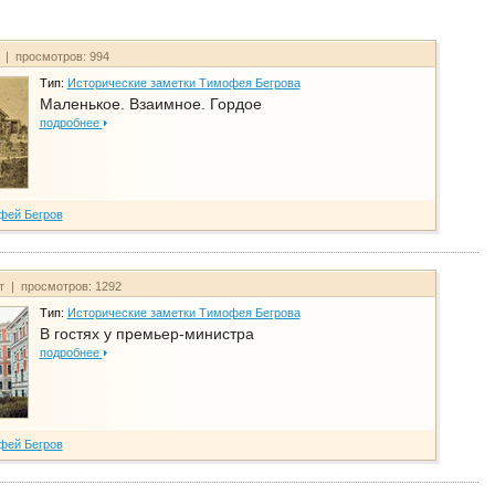
т | просмотров: 994
Тип:
Исторические заметки Тимофея Бегрова
Маленькое. Взаимное. Гордое
подробнее
фей Бегров
йт | просмотров: 1292
Тип:
Исторические заметки Тимофея Бегрова
В гостях у премьер-министра
подробнее
фей Бегров