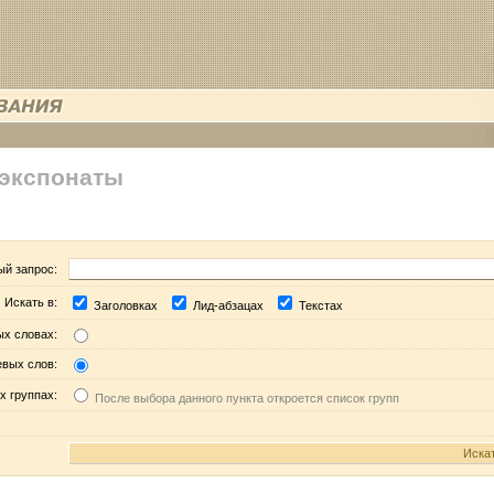
 экспонаты
ый запрос:
Искать в:
Заголовках
Лид-абзацах
Текстах
ых словах:
евых слов:
х группах:
После выбора данного пункта откроется список групп