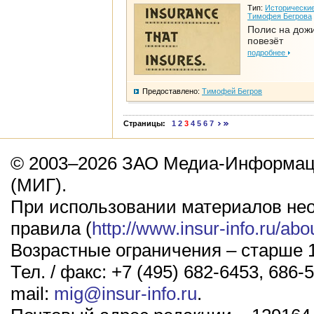
Тип:
Исторические
Тимофея Бегрова
Полис на дож
повезёт
подробнее
Предоставлено:
Тимофей Бегров
Страницы:
1
2
3
4
5
6
7
© 2003–2026 ЗАО Медиа-Информаци
(МИГ).
При использовании материалов не
правила (
http://www.insur-info.ru/abo
Возрастные ограничения – старше 1
Тел. / факс: +7 (495) 682-6453, 686-5
mail:
mig@insur-info.ru
.