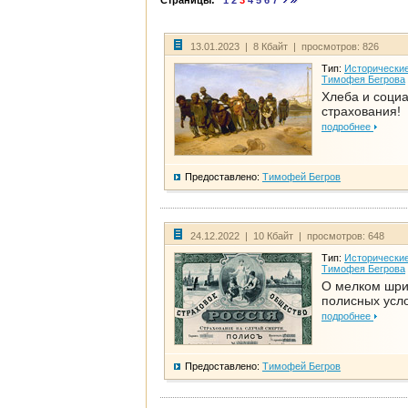
Страницы:
1
2
3
4
5
6
7
13.01.2023 | 8 Кбайт | просмотров: 826
Тип:
Исторические
Тимофея Бегрова
Хлеба и соци
страхования!
подробнее
Предоставлено:
Тимофей Бегров
24.12.2022 | 10 Кбайт | просмотров: 648
Тип:
Исторические
Тимофея Бегрова
О мелком шр
полисных усл
подробнее
Предоставлено:
Тимофей Бегров