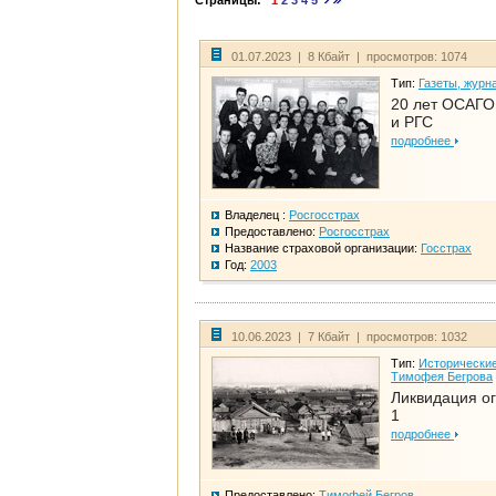
Страницы:
1
2
3
4
5
01.07.2023 | 8 Кбайт | просмотров: 1074
Тип:
Газеты, журн
20 лет ОСАГО.
и РГС
подробнее
Владелец :
Росгосстрах
Предоставлено:
Росгосстрах
Название страховой организации:
Госстрах
Год:
2003
10.06.2023 | 7 Кбайт | просмотров: 1032
Тип:
Исторические
Тимофея Бегрова
Ликвидация ог
1
подробнее
Предоставлено:
Тимофей Бегров