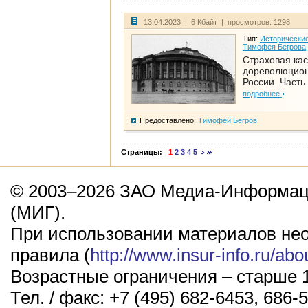
13.04.2023 | 6 Кбайт | просмотров: 1298
Тип:
Исторические
Тимофея Бегрова
Страховая кас
дореволюцио
России. Часть
подробнее
Предоставлено:
Тимофей Бегров
Страницы:
1
2
3
4
5
© 2003–2026 ЗАО Медиа-Информаци
(МИГ).
При использовании материалов не
правила (
http://www.insur-info.ru/abo
Возрастные ограничения – старше 1
Тел. / факс: +7 (495) 682-6453, 686-5