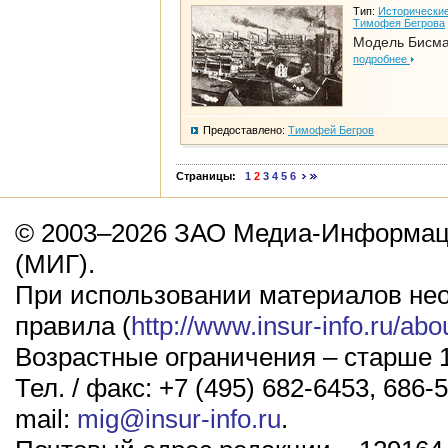
Тип:
Исторические
Тимофея Бегрова
Модель Бисм
подробнее
Предоставлено:
Тимофей Бегров
Страницы:
1
2
3
4
5
6
© 2003–2026 ЗАО Медиа-Информаци
(МИГ).
При использовании материалов не
правила (
http://www.insur-info.ru/abo
Возрастные ограничения – старше 1
Тел. / факс: +7 (495) 682-6453, 686-5
mail:
mig@insur-info.ru
.