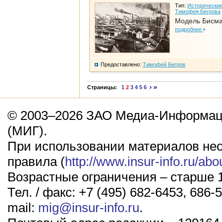
Тип:
Исторические
Тимофея Бегрова
Модель Бисм
подробнее
Предоставлено:
Тимофей Бегров
Страницы:
1
2
3
4
5
6
© 2003–2026 ЗАО Медиа-Информаци
(МИГ).
При использовании материалов не
правила (
http://www.insur-info.ru/abo
Возрастные ограничения – старше 1
Тел. / факс: +7 (495) 682-6453, 686-5
mail:
mig@insur-info.ru
.