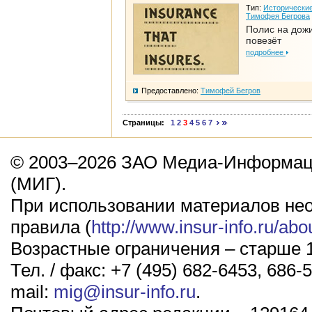
Тип:
Исторические
Тимофея Бегрова
Полис на дож
повезёт
подробнее
Предоставлено:
Тимофей Бегров
Страницы:
1
2
3
4
5
6
7
© 2003–2026 ЗАО Медиа-Информаци
(МИГ).
При использовании материалов не
правила (
http://www.insur-info.ru/abo
Возрастные ограничения – старше 1
Тел. / факс: +7 (495) 682-6453, 686-5
mail:
mig@insur-info.ru
.