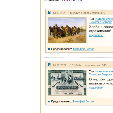
Страницы:
1
2
3
4
5
6
7
13.01.2023 | 8 Кбайт | просмотров: 826
Тип:
Исторические
Тимофея Бегрова
Хлеба и соци
страхования!
подробнее
Предоставлено:
Тимофей Бегров
24.12.2022 | 10 Кбайт | просмотров: 648
Тип:
Исторические
Тимофея Бегрова
О мелком шр
полисных усл
подробнее
Предоставлено:
Тимофей Бегров