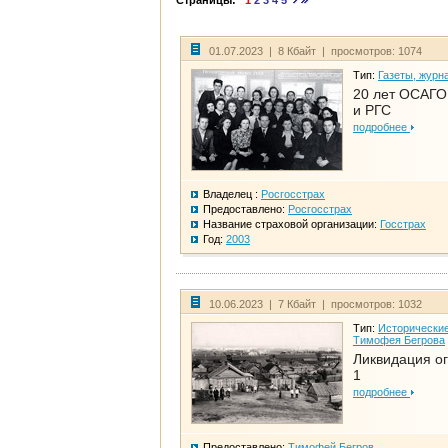
Страницы:
1
2
3
4
5
01.07.2023 | 8 Кбайт | просмотров: 1074
Тип:
Газеты, журн
20 лет ОСАГО.
и РГС
подробнее
Владелец :
Росгосстрах
Предоставлено:
Росгосстрах
Название страховой организации:
Госстрах
Год:
2003
10.06.2023 | 7 Кбайт | просмотров: 1032
Тип:
Исторические
Тимофея Бегрова
Ликвидация ог
1
подробнее
Предоставлено:
Тимофей Бегров