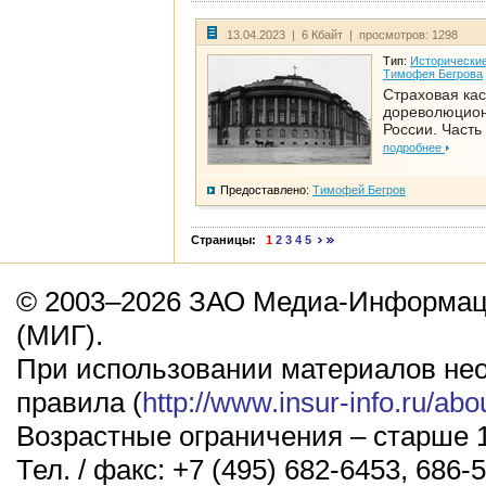
13.04.2023 | 6 Кбайт | просмотров: 1298
Тип:
Исторические
Тимофея Бегрова
Страховая кас
дореволюцио
России. Часть
подробнее
Предоставлено:
Тимофей Бегров
Страницы:
1
2
3
4
5
© 2003–2026 ЗАО Медиа-Информаци
(МИГ).
При использовании материалов не
правила (
http://www.insur-info.ru/abo
Возрастные ограничения – старше 1
Тел. / факс: +7 (495) 682-6453, 686-5