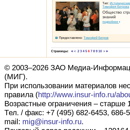
Тип:
Исторические
Тимофея Бегрова
Общество стр
знаний
подробнее
Предоставлено:
Тимофей Бегров
Страницы:
2
3
4
5
6
7
8
9
10
© 2003–2026 ЗАО Медиа-Информаци
(МИГ).
При использовании материалов не
правила (
http://www.insur-info.ru/abo
Возрастные ограничения – старше 1
Тел. / факс: +7 (495) 682-6453, 686-5
mail:
mig@insur-info.ru
.