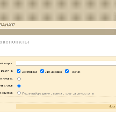
 экспонаты
ый запрос:
Искать в:
Заголовках
Лид-абзацах
Текстах
ых словах:
евых слов:
х группах:
После выбора данного пункта откроется список групп