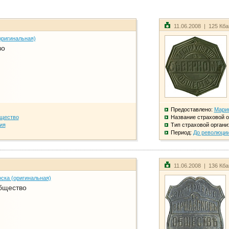
11.06.2008 | 125 Кб
оригинальная)
во
Предоставлено:
Мари
бщество
Название страховой о
ия
Тип страховой органи
Период:
До революци
11.06.2008 | 136 Кб
ска (оригинальная)
бщество