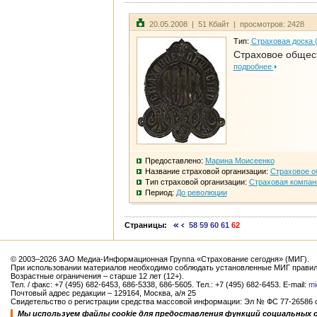
20.05.2008 | 51 Кбайт | просмотров: 2428
Тип:
Страховая доска 
Страховое общест
подробнее
Предоставлено:
Марина Моисеенко
Название страховой организации:
Страховое о
Тип страховой организации:
Страховая компан
Период:
До революции
Страницы:
58
59
60
61
62
© 2003–2026 ЗАО Медиа-Информационная Группа «Страхование сегодня» (МИГ).
При использовании материалов необходимо соблюдать установленные МИГ правил
Возрастные ограничения – старше 12 лет (12+).
Тел. / факс: +7 (495) 682-6453, 686-5338, 686-5605. Тел.: +7 (495) 682-6453. E-mail:
mi
Почтовый адрес редакции – 129164, Москва, а/я 25
Свидетельство о регистрации средства массовой информации: Эл № ФС 77-26586 от
Мы используем файлы cookie для предоставления функций социальных 