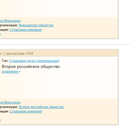
на Моисеенко
рганизации:
Варшавское общество
зации:
Страховая компания
и
йт | просмотров: 5783
Тип:
Страховая доска (оригинальная)
Второе российское общество
подробнее
на Моисеенко
рганизации:
Второе российское общество
зации:
Страховая компания
и