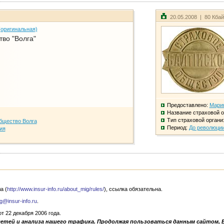
20.05.2008 | 80 Кба
(оригинальная)
во "Волга"
Предоставлено:
Мари
Название страховой о
Тип страховой органи
бщество Волга
Период:
До революци
ия
а (
http://www.insur-info.ru/about_mig/rules/
), ссылка обязательна.
g@insur-info.ru
.
 22 декабря 2006 года.
сетей и анализа нашего трафика. Продолжая пользоваться данным сайтом, 