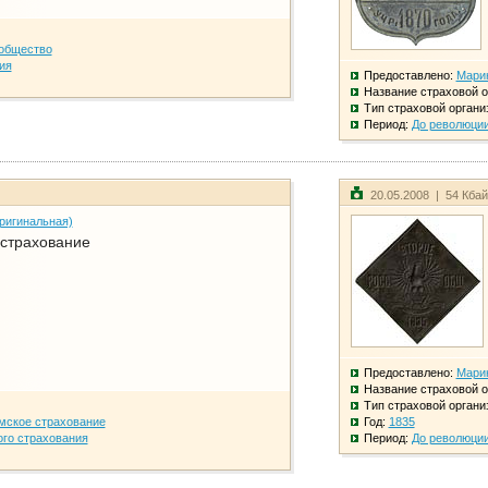
общество
ия
Предоставлено:
Мари
Название страховой о
Тип страховой органи
Период:
До революци
20.05.2008 | 54 Кба
ригинальная)
 страхование
Предоставлено:
Мари
Название страховой о
Тип страховой органи
мское страхование
Год:
1835
го страхования
Период:
До революци