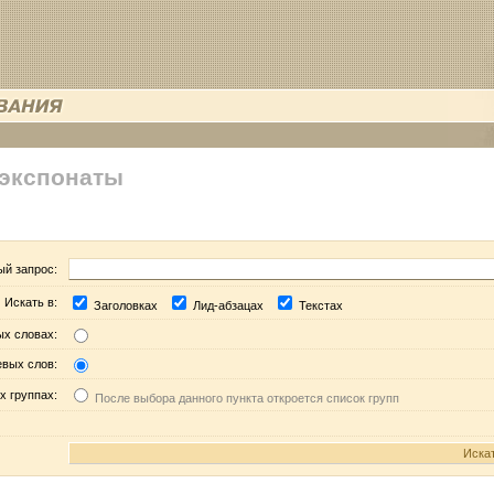
 экспонаты
ый запрос:
Искать в:
Заголовках
Лид-абзацах
Текстах
ых словах:
евых слов:
х группах:
После выбора данного пункта откроется список групп