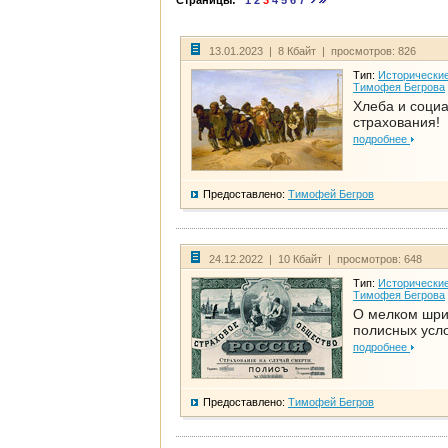
Страницы:
1
2
3
4
5
6
7
13.01.2023 | 8 Кбайт | просмотров: 826
Тип:
Исторические
Тимофея Бегрова
Хлеба и соци
страхования!
подробнее
Предоставлено:
Тимофей Бегров
24.12.2022 | 10 Кбайт | просмотров: 648
Тип:
Исторические
Тимофея Бегрова
О мелком шр
полисных усл
подробнее
Предоставлено:
Тимофей Бегров