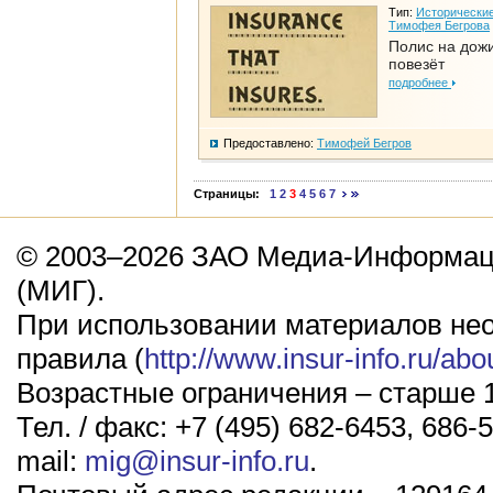
Тип:
Исторические
Тимофея Бегрова
Полис на дож
повезёт
подробнее
Предоставлено:
Тимофей Бегров
Страницы:
1
2
3
4
5
6
7
© 2003–2026 ЗАО Медиа-Информаци
(МИГ).
При использовании материалов не
правила (
http://www.insur-info.ru/abo
Возрастные ограничения – старше 1
Тел. / факс: +7 (495) 682-6453, 686-5
mail:
mig@insur-info.ru
.