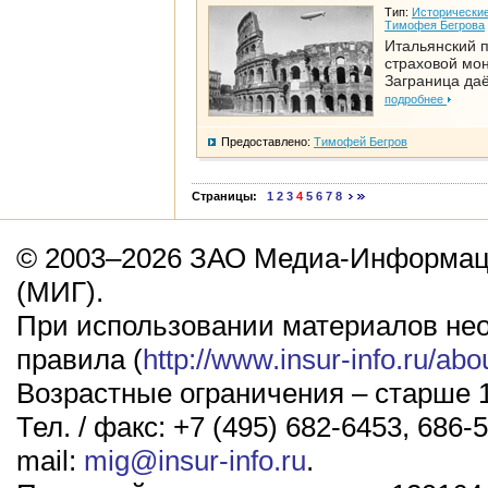
Тип:
Исторические
Тимофея Бегрова
Итальянский п
страховой мо
Заграница да
подробнее
Предоставлено:
Тимофей Бегров
Страницы:
1
2
3
4
5
6
7
8
© 2003–2026 ЗАО Медиа-Информаци
(МИГ).
При использовании материалов не
правила (
http://www.insur-info.ru/abo
Возрастные ограничения – старше 1
Тел. / факс: +7 (495) 682-6453, 686-5
mail:
mig@insur-info.ru
.