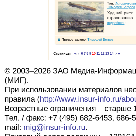
Тип:
Исторические
Тимофея Бегрова
Худший риск
страховщика. 
подробнее
Предоставлено:
Тимофей Бегров
Страницы:
6
7
8
9
10
11
12
13
14
© 2003–2026 ЗАО Медиа-Информаци
(МИГ).
При использовании материалов не
правила (
http://www.insur-info.ru/abo
Возрастные ограничения – старше 1
Тел. / факс: +7 (495) 682-6453, 686-5
mail:
mig@insur-info.ru
.