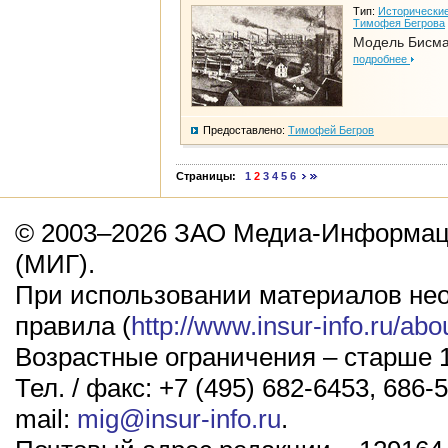
Тип:
Исторические
Тимофея Бегрова
Модель Бисм
подробнее
Предоставлено:
Тимофей Бегров
Страницы:
1
2
3
4
5
6
© 2003–2026 ЗАО Медиа-Информаци
(МИГ).
При использовании материалов не
правила (
http://www.insur-info.ru/abo
Возрастные ограничения – старше 1
Тел. / факс: +7 (495) 682-6453, 686-5
mail:
mig@insur-info.ru
.