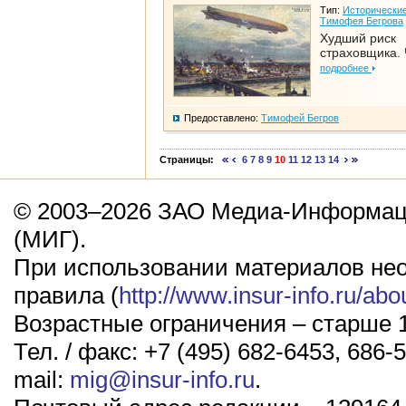
Тип:
Исторические
Тимофея Бегрова
Худший риск
страховщика. 
подробнее
Предоставлено:
Тимофей Бегров
Страницы:
6
7
8
9
10
11
12
13
14
© 2003–2026 ЗАО Медиа-Информаци
(МИГ).
При использовании материалов не
правила (
http://www.insur-info.ru/abo
Возрастные ограничения – старше 1
Тел. / факс: +7 (495) 682-6453, 686-5
mail:
mig@insur-info.ru
.