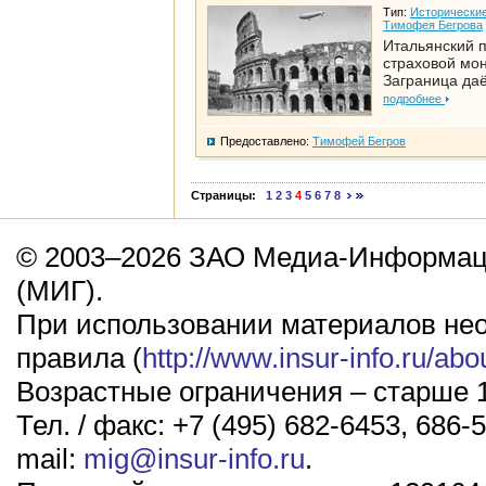
Тип:
Исторические
Тимофея Бегрова
Итальянский п
страховой мо
Заграница да
подробнее
Предоставлено:
Тимофей Бегров
Страницы:
1
2
3
4
5
6
7
8
© 2003–2026 ЗАО Медиа-Информаци
(МИГ).
При использовании материалов не
правила (
http://www.insur-info.ru/abo
Возрастные ограничения – старше 1
Тел. / факс: +7 (495) 682-6453, 686-5
mail:
mig@insur-info.ru
.