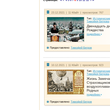
Страницы:
4
5
6
7
8
9
10
11
12
23.12.2021 | 11 Кбайт | просмотров: 767
Тип:
Исторические
Тимофея Бегрова
Двенадцать д
Рождества
подробнее
Предоставлено:
Тимофей Бегров
10.12.2021 | 11 Кбайт | просмотров: 923
Тип:
Исторические
Тимофея Бегрова
Жизнь Замеча
Страховщиков
воздухоплаван
Родных
подробнее
Предоставлено:
Тимофей Бегров