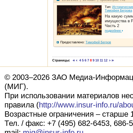
Тип:
Исторические
Тимофея Бегрова
На какую сум
имущества в Р
Часть 2
подробнее
Предоставлено:
Тимофей Бегров
Страницы:
4
5
6
7
8
9
10
11
12
© 2003–2026 ЗАО Медиа-Информаци
(МИГ).
При использовании материалов не
правила (
http://www.insur-info.ru/abo
Возрастные ограничения – старше 1
Тел. / факс: +7 (495) 682-6453, 686-5
mail:
mig@insur-info.ru
.