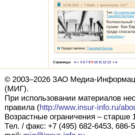
12.08.2021 | 7 Кбайт | просмотров: 1217
Тип:
Исторические
Тимофея Бегрова
Колокольный 
пушки. Как Ев
града спасала
подробнее
Предоставлено:
Тимофей Бегров
Страницы:
5
6
7
8
9
10
11
12
13
© 2003–2026 ЗАО Медиа-Информаци
(МИГ).
При использовании материалов не
правила (
http://www.insur-info.ru/abo
Возрастные ограничения – старше 1
Тел. / факс: +7 (495) 682-6453, 686-5