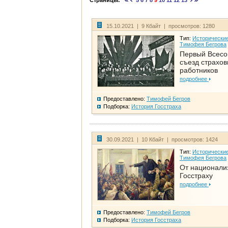
Страницы:
5
6
7
8
9
10
11
12
13
15.10.2021 | 9 Кбайт | просмотров: 1280
Тип:
Исторические
Тимофея Бегрова
Первый Всес
съезд страхо
работников
подробнее
Предоставлено:
Тимофей Бегров
Подборка:
История Госстраха
30.09.2021 | 10 Кбайт | просмотров: 1424
Тип:
Исторические
Тимофея Бегрова
От национали
Госстраху
подробнее
Предоставлено:
Тимофей Бегров
Подборка:
История Госстраха