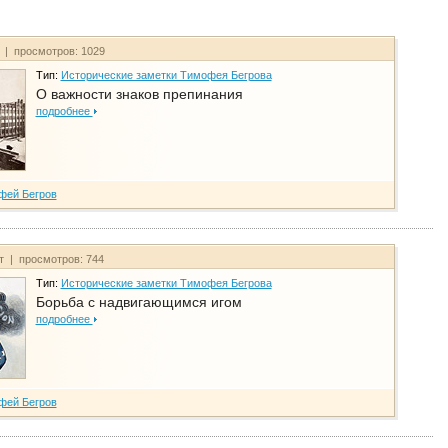
т | просмотров: 1029
Тип:
Исторические заметки Тимофея Бегрова
О важности знаков препинания
подробнее
фей Бегров
йт | просмотров: 744
Тип:
Исторические заметки Тимофея Бегрова
Борьба с надвигающимся игом
подробнее
фей Бегров