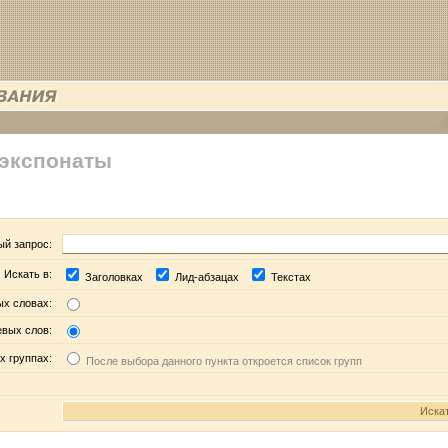
 экспонаты
ый запрос:
Искать в:
Заголовках
Лид-абзацах
Текстах
ых словах:
евых слов:
х группах:
После выбора данного пункта откроется список групп