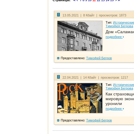
Страницы:
7
8
9
10
11
12
13
14
15
13.05.2021 | 8 Кбайт | просмотров: 1873
Тип:
Исторические
Тимофея Бегрова
Дом «Салама
подробнее
Предоставлено:
Тимофей Бегров
22.04.2021 | 14 Кбайт | просмотров: 1217
Тип:
Исторические
Тимофея Бегрова
Как страховщ
мировую экон
уронили
подробнее
Предоставлено:
Тимофей Бегров