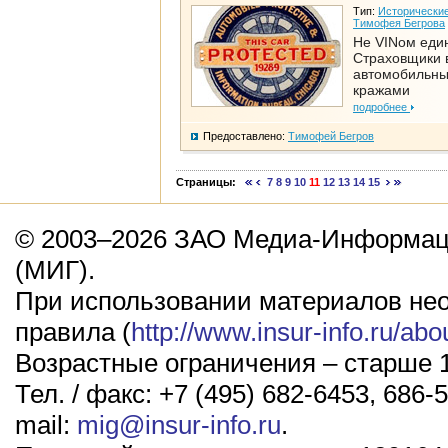
Тип:
Исторические
Тимофея Бегрова
Не VINом еди
Страховщики 
автомобильн
кражами
подробнее
Предоставлено:
Тимофей Бегров
Страницы:
7
8
9
10
11
12
13
14
15
© 2003–2026 ЗАО Медиа-Информаци
(МИГ).
При использовании материалов не
правила (
http://www.insur-info.ru/abo
Возрастные ограничения – старше 1
Тел. / факс: +7 (495) 682-6453, 686-5
mail:
mig@insur-info.ru
.