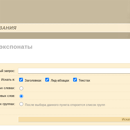
 экспонаты
ый запрос:
Искать в:
Заголовках
Лид-абзацах
Текстах
ых словах:
евых слов:
х группах:
После выбора данного пункта откроется список групп