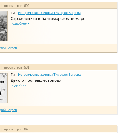
т | просмотров: 609
Тип:
Исторические заметки Тимофея Бегрова
Страховщики в Балтиморском пожаре
подробнее
фей Бегров
т | просмотров: 531
Тип:
Исторические заметки Тимофея Бегрова
Дело о пропавших грибах
подробнее
фей Бегров
т | просмотров: 648