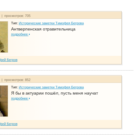
т | просмотров: 705
Тип:
Исторические заметки Тимофея Бегрова
Антверпенская отравительница
подробнее
фей Бегров
т | просмотров: 852
Тип:
Исторические заметки Тимофея Бегрова
Я бы в актуарии пошёл, пусть меня научат
подробнее
фей Бегров