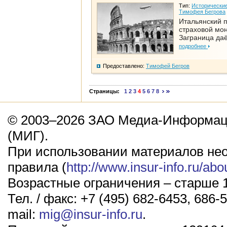
Тип:
Исторические
Тимофея Бегрова
Итальянский п
страховой мо
Заграница да
подробнее
Предоставлено:
Тимофей Бегров
Страницы:
1
2
3
4
5
6
7
8
© 2003–2026 ЗАО Медиа-Информаци
(МИГ).
При использовании материалов не
правила (
http://www.insur-info.ru/abo
Возрастные ограничения – старше 1
Тел. / факс: +7 (495) 682-6453, 686-5
mail:
mig@insur-info.ru
.