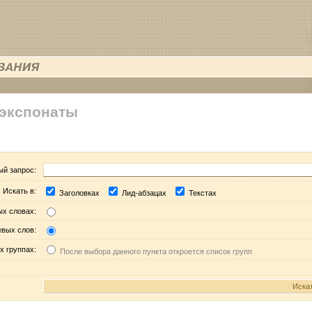
 экспонаты
ый запрос:
Искать в:
Заголовках
Лид-абзацах
Текстах
ых словах:
евых слов:
х группах:
После выбора данного пункта откроется список групп