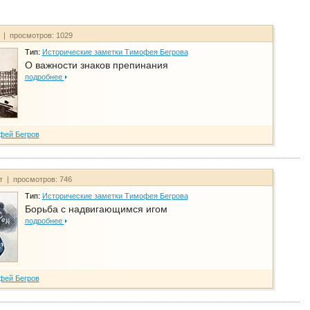
т | просмотров: 1029
Тип:
Исторические заметки Тимофея Бегрова
О важности знаков препинания
подробнее
фей Бегров
йт | просмотров: 746
Тип:
Исторические заметки Тимофея Бегрова
Борьба с надвигающимся игом
подробнее
фей Бегров