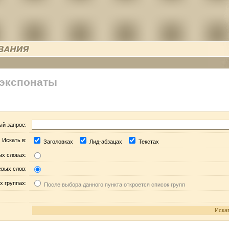
 экспонаты
ый запрос:
Искать в:
Заголовках
Лид-абзацах
Текстах
ых словах:
евых слов:
х группах:
После выбора данного пункта откроется список групп