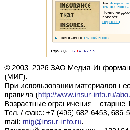
Тип:
Исторические
Тимофея Бегрова
Полис на дож
повезёт
подробнее
Предоставлено:
Тимофей Бегров
Страницы:
1
2
3
4
5
6
7
© 2003–2026 ЗАО Медиа-Информаци
(МИГ).
При использовании материалов не
правила (
http://www.insur-info.ru/abo
Возрастные ограничения – старше 1
Тел. / факс: +7 (495) 682-6453, 686-5
mail:
mig@insur-info.ru
.