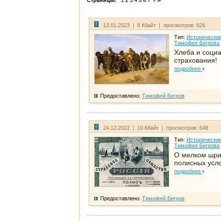
Страницы:
1
2
3
4
5
6
7
13.01.2023 | 8 Кбайт | просмотров: 826
Тип:
Исторические
Тимофея Бегрова
Хлеба и соци
страхования!
подробнее
Предоставлено:
Тимофей Бегров
24.12.2022 | 10 Кбайт | просмотров: 648
Тип:
Исторические
Тимофея Бегрова
О мелком шр
полисных усл
подробнее
Предоставлено:
Тимофей Бегров