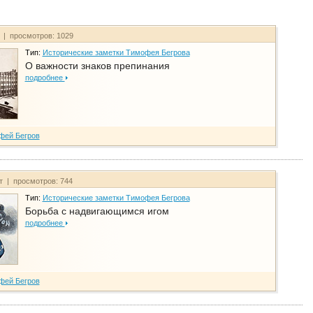
т | просмотров: 1029
Тип:
Исторические заметки Тимофея Бегрова
О важности знаков препинания
подробнее
фей Бегров
йт | просмотров: 744
Тип:
Исторические заметки Тимофея Бегрова
Борьба с надвигающимся игом
подробнее
фей Бегров