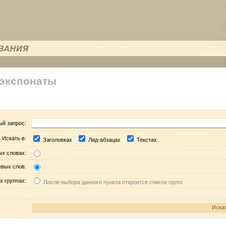
 экспонаты
ый запрос:
Искать в:
Заголовках
Лид-абзацах
Текстах
ых словах:
евых слов:
х группах:
После выбора данного пункта откроется список групп