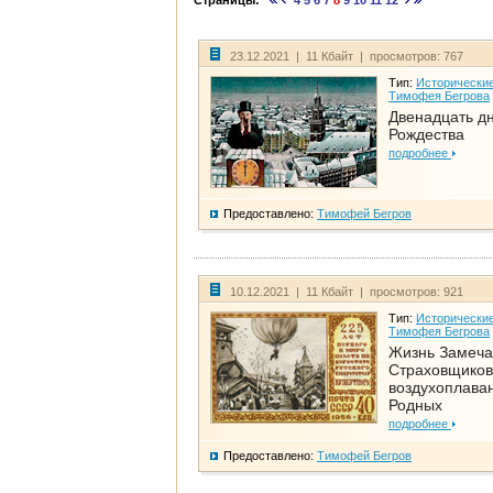
Страницы:
4
5
6
7
8
9
10
11
12
23.12.2021 | 11 Кбайт | просмотров: 767
Тип:
Исторические
Тимофея Бегрова
Двенадцать д
Рождества
подробнее
Предоставлено:
Тимофей Бегров
10.12.2021 | 11 Кбайт | просмотров: 921
Тип:
Исторические
Тимофея Бегрова
Жизнь Замеча
Страховщиков
воздухоплаван
Родных
подробнее
Предоставлено:
Тимофей Бегров