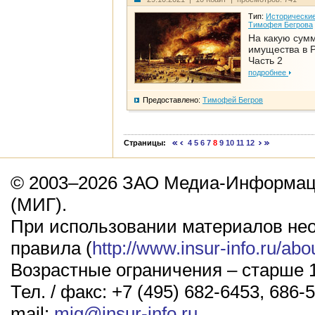
Тип:
Исторические
Тимофея Бегрова
На какую сум
имущества в Р
Часть 2
подробнее
Предоставлено:
Тимофей Бегров
Страницы:
4
5
6
7
8
9
10
11
12
© 2003–2026 ЗАО Медиа-Информаци
(МИГ).
При использовании материалов не
правила (
http://www.insur-info.ru/abo
Возрастные ограничения – старше 1
Тел. / факс: +7 (495) 682-6453, 686-5
mail:
mig@insur-info.ru
.