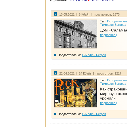
Страницы:
7
8
9
10
11
12
13
14
15
13.05.2021 | 8 Кбайт | просмотров: 1873
Тип:
Исторические
Тимофея Бегрова
Дом «Салама
подробнее
Предоставлено:
Тимофей Бегров
22.04.2021 | 14 Кбайт | просмотров: 1217
Тип:
Исторические
Тимофея Бегрова
Как страховщ
мировую экон
уронили
подробнее
Предоставлено:
Тимофей Бегров