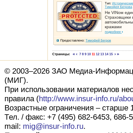
Тип:
Исторические
Тимофея Бегрова
Не VINом еди
Страховщики 
автомобильн
кражами
подробнее
Предоставлено:
Тимофей Бегров
Страницы:
7
8
9
10
11
12
13
14
15
© 2003–2026 ЗАО Медиа-Информаци
(МИГ).
При использовании материалов не
правила (
http://www.insur-info.ru/abo
Возрастные ограничения – старше 1
Тел. / факс: +7 (495) 682-6453, 686-5
mail:
mig@insur-info.ru
.