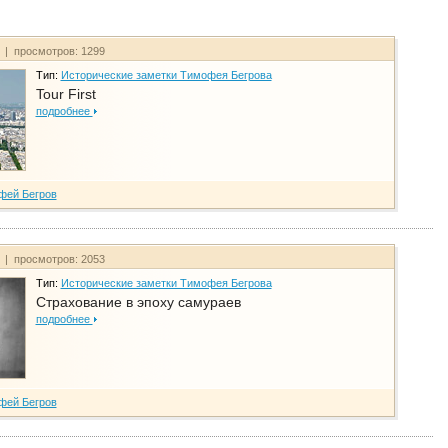
т | просмотров: 1299
Тип:
Исторические заметки Тимофея Бегрова
Tour First
подробнее
фей Бегров
т | просмотров: 2053
Тип:
Исторические заметки Тимофея Бегрова
Страхование в эпоху самураев
подробнее
фей Бегров