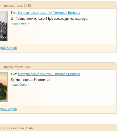
т | просмотров: 1453
Тип:
Исторические заметки Тимофея Бегрова
В Правление, Его Превосходительству…
подробнее
фей Бегров
т | просмотров: 1152
Тип:
Исторические заметки Тимофея Бегрова
Дело врача Раввича
подробнее
фей Бегров
йт | просмотров: 1544