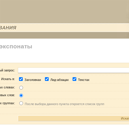
 экспонаты
ый запрос:
Искать в:
Заголовках
Лид-абзацах
Текстах
ых словах:
евых слов:
х группах:
После выбора данного пункта откроется список групп