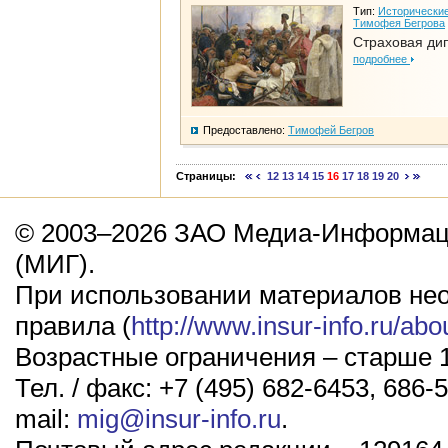
Тип:
Исторические
Тимофея Бегрова
Страховая ди
подробнее
Предоставлено:
Тимофей Бегров
Страницы:
12
13
14
15
16
17
18
19
20
© 2003–2026 ЗАО Медиа-Информаци
(МИГ).
При использовании материалов не
правила (
http://www.insur-info.ru/abo
Возрастные ограничения – старше 1
Тел. / факс: +7 (495) 682-6453, 686-5
mail:
mig@insur-info.ru
.