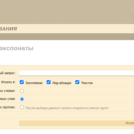
 экспонаты
ый запрос:
Искать в:
Заголовках
Лид-абзацах
Текстах
ых словах:
евых слов:
х группах:
После выбора данного пункта откроется список групп